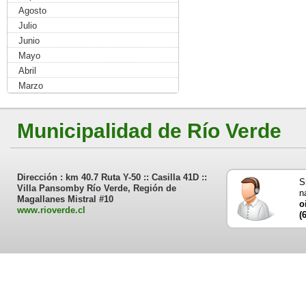
Agosto
Julio
Junio
Mayo
Abril
Marzo
Municipalidad de Río Verde
Dirección : km 40.7 Ruta Y-50 :: Casilla 41D ::
S
Villa Pansomby Río Verde, Región de
n
Magallanes Mistral #10
o
www.rioverde.cl
(