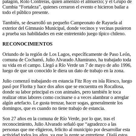
patagón, Rolo Contreras, quien amenizó el almuerzo; y el Grupo de
Cumbia “Fortaleza”, quienes cerraron el evento e hicieron bailar a
todo el público presente.
También, se desarrolló un pequeño Campeonato de Rayuela al
exterior del Gimnasio Municipal, donde vecinos y vecinas pusieron
a prueba sus habilidades en este entretenido juego típico chileno.
RECONOCIMIENTOS
Oriundo de la región de Los Lagos, específicamente de Paso León,
comuna de Cochamó, Julio Alvarado Altamirano, ha trabajado toda
su vida en el campo. Llegó a Río Verde un 7 de mayo de año 1996,
luego de que un conocido le diera un dato de trabajo en la zona.
Julio comenzó trabajando en estancia Fitz Roy en isla Riesco, luego
pasó por Florita y hace dos años que se encuentra en Rocallosa,
donde su labor principal es con animales, pero también le toca
realizar otras labores como cocinarse o a veces alambrar o arreglar
algún artefacto. Le gusta trenzar, hacer sogas, generalmente los
domingos, que es cuando no tiene trabajo de estancia.
Son 27 años en la comuna de Río Verde, por lo que, tras el
reconocimiento, Julio Alvarado señaló que “agradezco a las
personas que me eligieron, felicito al municipio por desarrollar esta
actividad todos los años, ya que la gente se entretiene. Ojalá estos