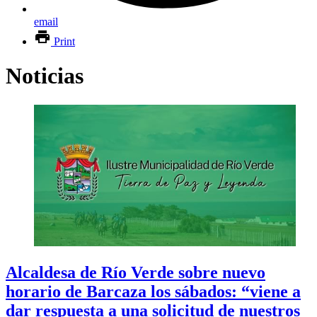
email
Print
Noticias
Alcaldesa de Río Verde sobre nuevo
horario de Barcaza los sábados: “viene a
dar respuesta a una solicitud de nuestros