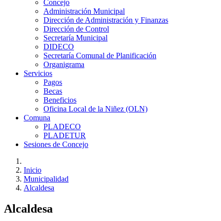
Concejo
Administración Municipal
Dirección de Administración y Finanzas
Dirección de Control
Secretaría Municipal
DIDECO
Secretaría Comunal de Planificación
Organigrama
Servicios
Pagos
Becas
Beneficios
Oficina Local de la Niñez (OLN)
Comuna
PLADECO
PLADETUR
Sesiones de Concejo
Inicio
Municipalidad
Alcaldesa
Alcaldesa